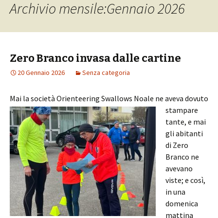
Archivio mensile:Gennaio 2026
Zero Branco invasa dalle cartine
20 Gennaio 2026
Senza categoria
Mai la società
Orienteering Swallows Noale ne aveva dovuto
stampare
tante, e mai
gli abitanti
di Zero
Branco ne
avevano
viste; e così,
in una
domenica
mattina