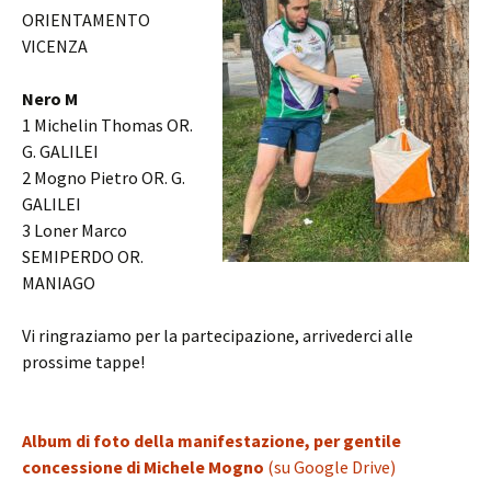
ORIENTAMENTO
VICENZA
Nero M
1 Michelin Thomas OR.
G. GALILEI
2 Mogno Pietro OR. G.
GALILEI
3 Loner Marco
SEMIPERDO OR.
MANIAGO
Vi ringraziamo per la partecipazione, arrivederci alle
prossime tappe!
Album di foto della manifestazione, per gentile
concessione di Michele Mogno
(su Google Drive)