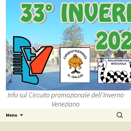
Info sul Circuito promozionale dell'Inverno
Veneziano
Vai
Ricerca
Menu
al
per:
contenuto