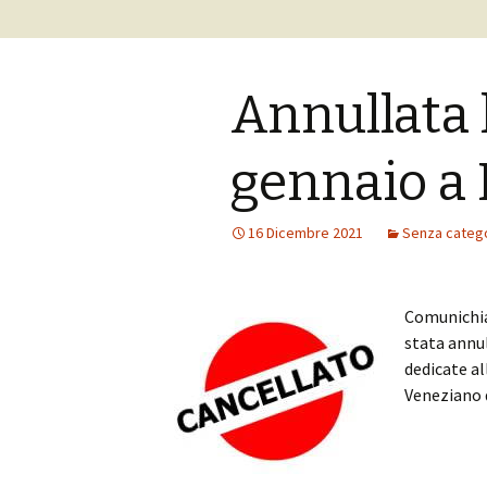
Annullata 
gennaio a 
16 Dicembre 2021
Senza categ
Comunichia
stata annul
dedicate a
Veneziano q