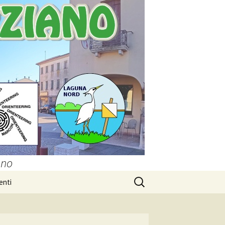
ano
Ricerca
enti
per: